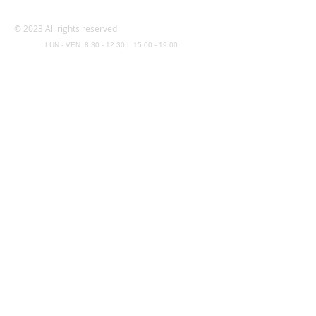
questo numero
075.8001098
© 2023 All rights reserved
LUN - VEN: 8:30 - 12:30 | 15:00 - 19:00
Dove Siamo
Via Antonio Gramsci 108
Bastia UmbraPerugia
P.I. 00575970546
info@vilmmimport.it
Tel.
075.8001098
I Nostri Social
Prodotti
Infissi