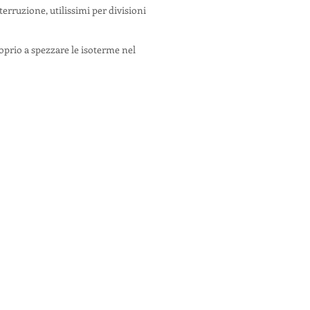
erruzione, utilissimi per divisioni
roprio a spezzare le isoterme nel
01098
Prodotti
Infissi
Porte
Persiane
Portoni Blindati
Porte a vetro