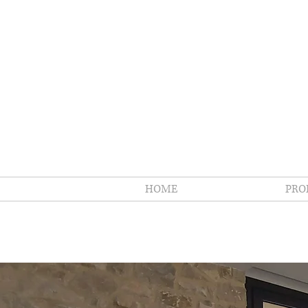
info@vi
Tel.
075.8001098
HOME
PRO