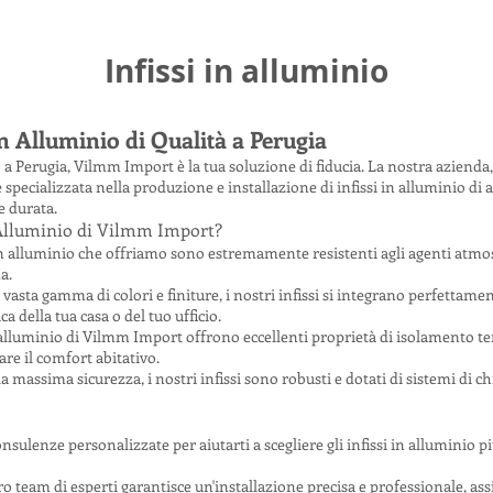
Infissi in alluminio
n Alluminio di Qualità a Perugia
o a Perugia, Vilmm Import è la tua soluzione di fiducia. La nostra azienda
 specializzata nella produzione e installazione di infissi in alluminio di 
e durata.
n Alluminio di Vilmm Import?
i in alluminio che offriamo sono estremamente resistenti agli agenti atm
a.
vasta gamma di colori e finiture, i nostri infissi si integrano perfettamen
a della tua casa o del tuo ufficio.
in alluminio di Vilmm Import offrono eccellenti proprietà di isolamento t
rare il comfort abitativo.
la massima sicurezza, i nostri infissi sono robusti e dotati di sistemi di 
lenze personalizzate per aiutarti a scegliere gli infissi in alluminio più
ro team di esperti garantisce un'installazione precisa e professionale, ass