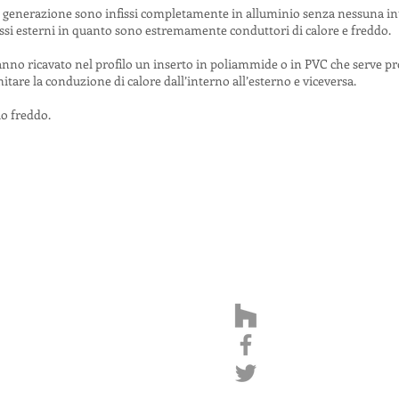
chia generazione sono infissi completamente in alluminio senza nessuna int
issi esterni in quanto sono estremamente conduttori di calore e freddo.
 hanno ricavato nel profilo un inserto in poliammide o in PVC che serve p
are la conduzione di calore dall’interno all’esterno e viceversa.
io freddo.
bisogno di aiuto? Contattaci a questo numero
075.80
Dove Siamo
I Nostri Social
ia Antonio Gramsci 108
astia UmbraPerugia
.I. 00575970546
nfo@vilmmimport.it