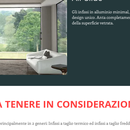
Gli infissi in alluminio minimal
design unico. Anta completamen
della superficie vetrata.
A TENERE IN CONSIDERAZIO
principalmente in 2 generi: Infissi a taglio termico ed infissi a taglio fredd